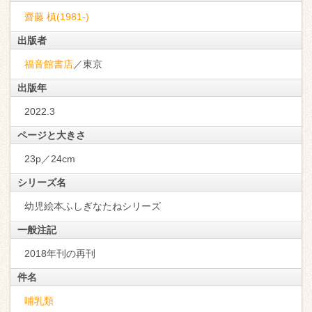
齋藤 槙(1981-)
出版者
福音館書店
／東京
出版年
2022.3
ページと大きさ
23p／24cm
シリーズ名
幼児絵本ふしぎなたねシリーズ
一般注記
2018年刊の再刊
件名
哺乳類