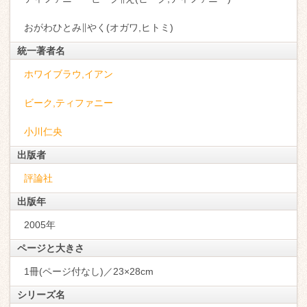
おがわひとみ∥やく(オガワ,ヒトミ)
統一著者名
ホワイブラウ,イアン
ビーク,ティファニー
小川仁央
出版者
評論社
出版年
2005年
ページと大きさ
1冊(ページ付なし)／23×28cm
シリーズ名