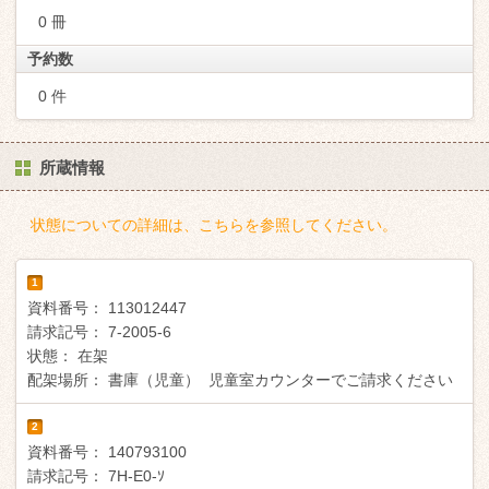
0 冊
予約数
0 件
所蔵情報
状態についての詳細は、こちらを参照してください。
1
資料番号：
113012447
請求記号：
7-2005-6
状態：
在架
配架場所：
書庫（児童） 児童室カウンターでご請求ください
2
資料番号：
140793100
請求記号：
7H-E0-ｿ