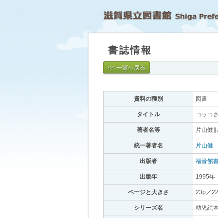
書誌情報
｡
<< 一覧へ戻る
資料の種別
｡
図書
｡
タイトル
｡
コッコさ
著者名等
｡
片山健∥
統一著者名
｡
片山健
｡
出版者
｡
福音館
出版年
｡
1995年
｡
ページと大きさ
｡
23p／2
シリーズ名
｡
幼児絵