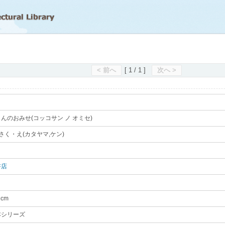
滋賀県立図書館
< 前へ
[ 1 / 1 ]
次へ >
んのおみせ(コッコサン ノ オミセ)
｡
さく・え(カタヤマ,ケン)
｡
書店
｡
2cm
｡
本シリーズ
｡