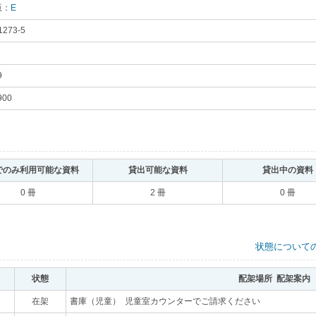
版：
E
｡
1273-5
｡
9
｡
900
｡
でのみ利用可能な資料
｡
貸出可能な資料
｡
貸出中の資料
0 冊
2 冊
0 冊
状態について
状態
｡
配架場所 配架案内
｡
在架
｡
書庫（児童） 児童室カウンターでご請求ください
｡