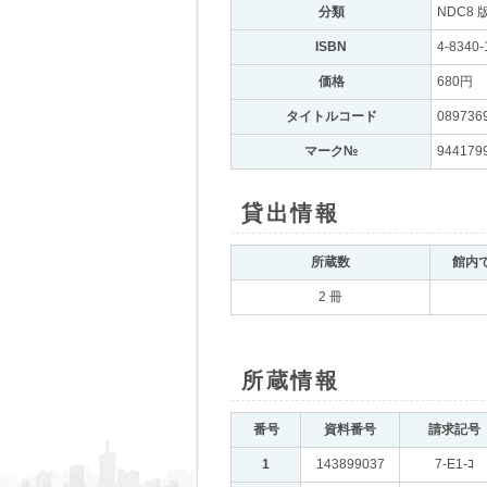
分類
｡
NDC8 
ISBN
｡
4-8340-
価格
｡
680円
｡
タイトルコード
｡
089736
マーク№
｡
944179
貸出情報
｡
所蔵数
｡
館内
2 冊
所蔵情報
｡
番号
｡
資料番号
｡
請求記号
｡
1
｡
143899037
｡
7-E1-ｺ
｡