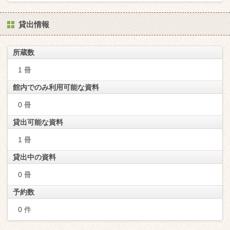
貸出情報
所蔵数
1 冊
館内でのみ利用可能な資料
0 冊
貸出可能な資料
1 冊
貸出中の資料
0 冊
予約数
0 件