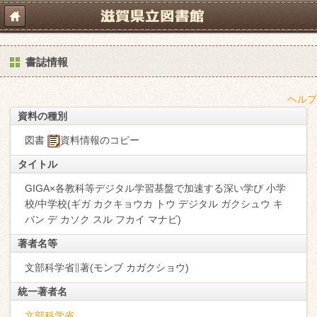
書誌情報
ヘルプ
資料の種別
図書
資料情報のコピー
タイトル
GIGA×各教科等デジタル学習基盤で加速する深い学び 小学
校/中学校(ギガ カクキョウカ トウ デジタル ガクシュウ キ
バン デ カソク スル フカイ マナビ)
著者名等
文部科学省∥著(モンブ カガクショウ)
統一著者名
文部科学省