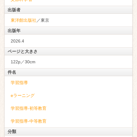
出版者
東洋館出版社
／東京
出版年
2026.4
ページと大きさ
122p／30cm
件名
学習指導
eラーニング
学習指導-初等教育
学習指導-中等教育
分類