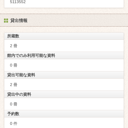
5113552
貸出情報
所蔵数
2 冊
館内でのみ利用可能な資料
0 冊
貸出可能な資料
2 冊
貸出中の資料
0 冊
予約数
0 件