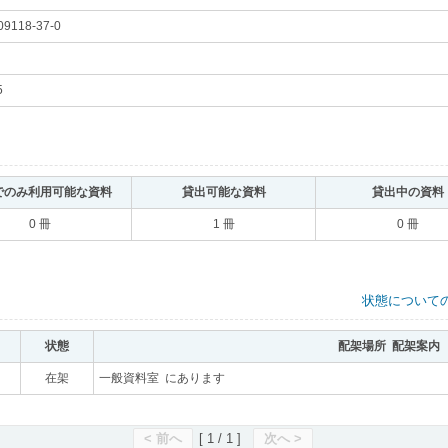
09118-37-0
｡
円
｡
5
｡
でのみ利用可能な資料
｡
貸出可能な資料
｡
貸出中の資料
0 冊
1 冊
0 冊
状態について
状態
｡
配架場所 配架案内
｡
｡
在架
｡
一般資料室 にあります
｡
< 前へ
[ 1 / 1 ]
次へ >