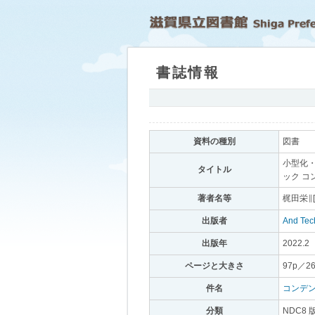
書誌情報
｡
資料の種別
｡
図書
｡
小型化・
タイトル
｡
ック コ
著者名等
｡
梶田栄∥
出版者
｡
And Tec
出版年
｡
2022.2
｡
ページと大きさ
｡
97p／2
件名
｡
コンデ
分類
｡
NDC8 