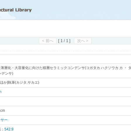
滋賀県立図書館
< 前へ
[ 1 / 1 ]
次へ >
薄層化・大容量化に向けた積層セラミックコンデンサ(コガタカ ハクソウカ カ ・ ダ
ンデンサ)
｡
[ほか]執筆(カジタ,サカエ)
｡
h
｡
6cm
｡
ンサー
｡
版：
542.9
｡