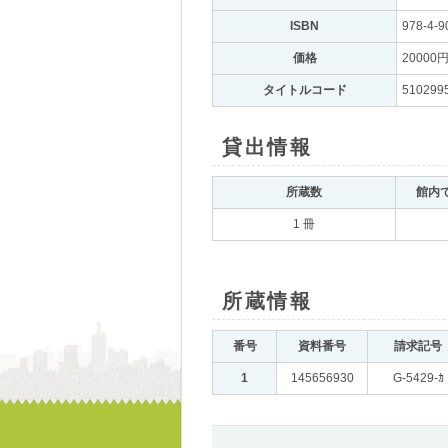
ISBN
｡
978-4-9
価格
｡
20000
タイトルコード
｡
510299
貸出情報
｡
所蔵数
｡
館内
1 冊
所蔵情報
｡
番号
｡
資料番号
｡
請求記号
｡
1
｡
145656930
｡
G-5429-ｶ