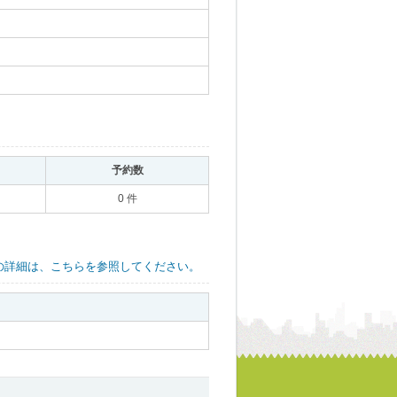
｡
予約数
｡
0 件
の詳細は、こちらを参照してください。