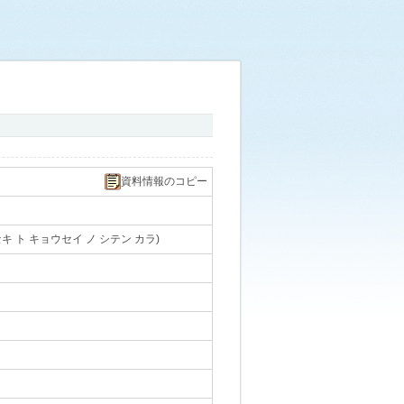
資料情報のコピー
ト キョウセイ ノ シテン カラ)
｡