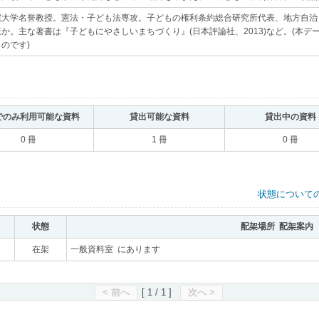
院大学名誉教授。憲法・子ども法専攻。子どもの権利条約総合研究所代表、地方自治
か。主な著書は『子どもにやさしいまちづくり』(日本評論社、2013)など。(本
のです)
｡
でのみ利用可能な資料
｡
貸出可能な資料
｡
貸出中の資料
0 冊
1 冊
0 冊
状態について
状態
｡
配架場所 配架案内
｡
｡
在架
｡
一般資料室 にあります
｡
< 前へ
[ 1 / 1 ]
次へ >