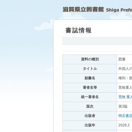
書誌情報
｡
資料の種別
｡
図書
｡
タイトル
｡
外国人の
副書名
｡
権利・貧
著者名等
｡
荒牧重人
統一著者名
｡
荒牧 重
版次
｡
第3版
｡
出版者
｡
明石書
出版年
｡
2026.2
｡