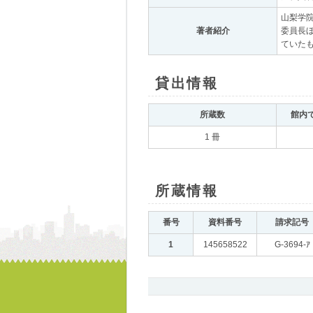
山梨学
著者紹介
｡
委員長ほ
ていたも
貸出情報
｡
所蔵数
｡
館内
1 冊
所蔵情報
｡
番号
｡
資料番号
｡
請求記号
｡
1
｡
145658522
｡
G-3694-ｱ