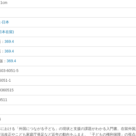
21cm
｡
り
｡
-日本
｡
日本在留)
｡
版：
369.4
｡
版：
369.4
｡
 版：
369.4
｡
503-6051-5
｡
6051-1
｡
0360515
｡
0511
｡
4
｡
本における「外国につながる子ども」の現状と支援の課題がわかる入門書。在留外国
管法改正やこども家庭庁発足など近年の動向をふまえ、「子どもの権利保障」の視点