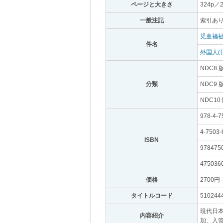
ページと大きさ
｡
324p／
一般注記
｡
索引あ
児童福祉
件名
｡
外国人(
NDC8 
分類
｡
NDC9 
NDC10
978-4-7
4-7503-
ISBN
｡
978475
475036
価格
｡
2700円
｡
タイトルコード
｡
510244
現代日
内容紹介
｡
加、入