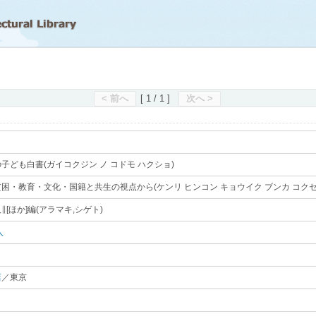
滋賀県立図書館
< 前へ
[ 1 / 1 ]
次へ >
子ども白書(ガイコクジン ノ コドモ ハクショ)
｡
困・教育・文化・国籍と共生の視点から(ケンリ ヒンコン キョウイク ブンカ コクセキ 
∥[ほか]編(アラマキ,シゲト)
｡
人
｡
店
／東京
｡