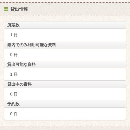
貸出情報
所蔵数
1 冊
館内でのみ利用可能な資料
0 冊
貸出可能な資料
1 冊
貸出中の資料
0 冊
予約数
0 件