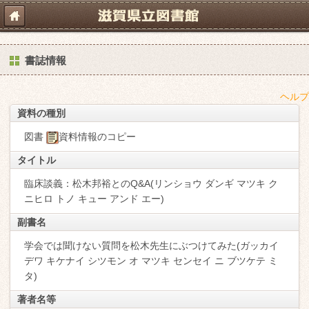
書誌情報
ヘルプ
資料の種別
図書
資料情報のコピー
タイトル
臨床談義：松木邦裕とのQ&A(リンショウ ダンギ マツキ ク
ニヒロ トノ キュー アンド エー)
副書名
学会では聞けない質問を松木先生にぶつけてみた(ガッカイ
デワ キケナイ シツモン オ マツキ センセイ ニ ブツケテ ミ
タ)
著者名等