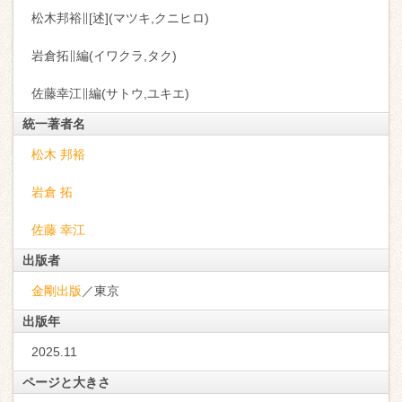
松木邦裕∥[述](マツキ,クニヒロ)
岩倉拓∥編(イワクラ,タク)
佐藤幸江∥編(サトウ,ユキエ)
統一著者名
松木 邦裕
岩倉 拓
佐藤 幸江
出版者
金剛出版
／東京
出版年
2025.11
ページと大きさ