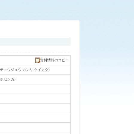
資料情報のコピー
チョウジュウ カンリ ケイカク)
｡
 ホゼンカ)
｡