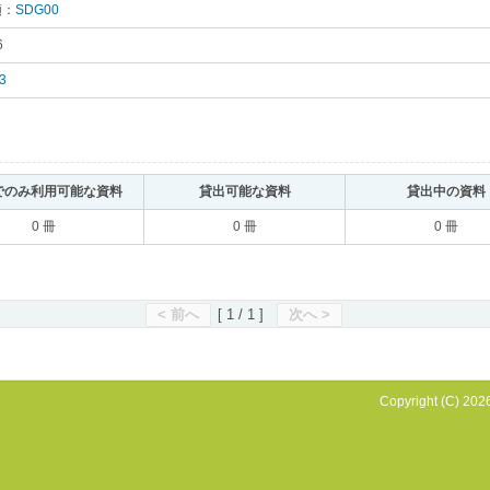
類：
SDG00
｡
6
｡
3
｡
でのみ利用可能な資料
｡
貸出可能な資料
｡
貸出中の資料
0 冊
0 冊
0 冊
< 前へ
[ 1 / 1 ]
次へ >
Copyright (C) 2026