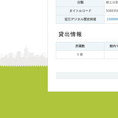
分類
｡
郷土分
タイトルコード
｡
508835
近江デジタル歴史街道
｡
150099
貸出情報
｡
所蔵数
｡
館内
0 冊
書
誌、
所
蔵
ペ
ー
ジ