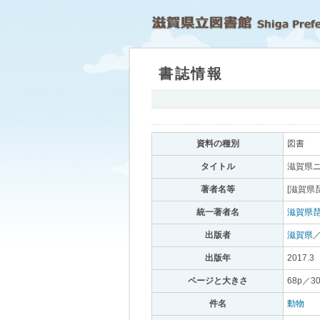
書誌情報
｡
資料の種別
｡
図書
｡
タイトル
｡
滋賀県ニ
著者名等
｡
[滋賀県
統一著者名
｡
滋賀県
出版者
｡
滋賀県
出版年
｡
2017.3
｡
ページと大きさ
｡
68p／3
件名
｡
動物
｡