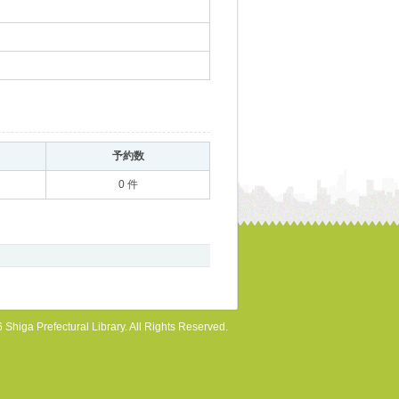
｡
予約数
｡
0 件
 Shiga Prefectural Library. All Rights Reserved.