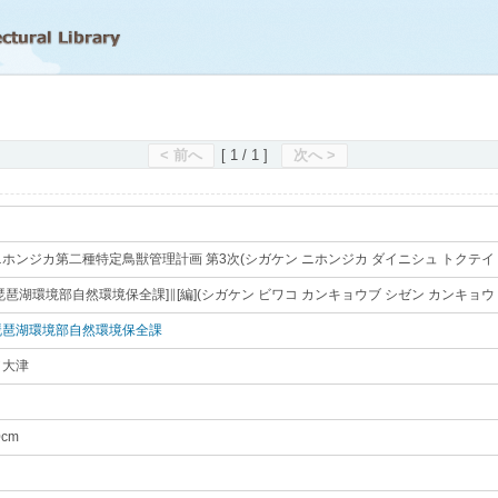
滋賀県立図書館
< 前へ
[ 1 / 1 ]
次へ >
ホンジカ第二種特定鳥獣管理計画 第3次(シガケン ニホンジカ ダイニシュ トクテイ 
琵琶湖環境部自然環境保全課]∥[編](シガケン ビワコ カンキョウブ シゼン カンキョウ
琵琶湖環境部自然環境保全課
｡
／大津
｡
0cm
｡