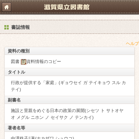
書誌情報
ヘルプ
資料の種別
図書
資料情報のコピー
タイトル
行政が提供する「家庭」(ギョウセイ ガ テイキョウ スル カ
テイ)
副書名
施設と里親をめぐる日本の政策の展開(シセツ ト サトオヤ
オ メグル ニホン ノ セイサク ノ テンカイ)
著者名等
中澤柊子∥著(ナカザワ,シュウコ)