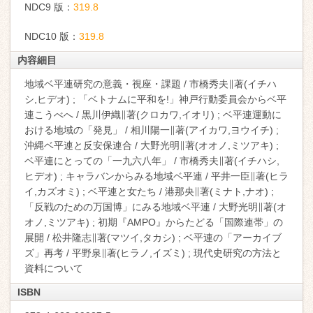
NDC9 版：
319.8
NDC10 版：
319.8
内容細目
地域ベ平連研究の意義・視座・課題 / 市橋秀夫∥著(イチハ
シ,ヒデオ) ; 「ベトナムに平和を!」神戸行動委員会からベ平
連こうべへ / 黒川伊織∥著(クロカワ,イオリ) ; ベ平連運動に
おける地域の「発見」 / 相川陽一∥著(アイカワ,ヨウイチ) ;
沖縄ベ平連と反安保連合 / 大野光明∥著(オオノ,ミツアキ) ;
ベ平連にとっての「一九六八年」 / 市橋秀夫∥著(イチハシ,
ヒデオ) ; キャラバンからみる地域ベ平連 / 平井一臣∥著(ヒラ
イ,カズオミ) ; ベ平連と女たち / 港那央∥著(ミナト,ナオ) ;
「反戦のための万国博」にみる地域ベ平連 / 大野光明∥著(オ
オノ,ミツアキ) ; 初期『AMPO』からたどる「国際連帯」の
展開 / 松井隆志∥著(マツイ,タカシ) ; ベ平連の「アーカイブ
ズ」再考 / 平野泉∥著(ヒラノ,イズミ) ; 現代史研究の方法と
資料について
ISBN