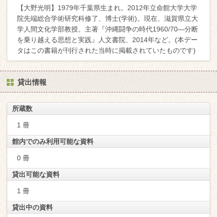
【大野光明】1979年千葉県生まれ。2012年立命館大学大学
院先端総合学術研究科修了、博士(学術)。現在、滋賀県立大
学人間文化学部教授。主著『沖縄闘争の時代1960/70―分断
を乗り越える思想と実践』人文書院、2014年など。(本デー
タはこの書籍が刊行された当時に掲載されていたものです)
貸出情報
所蔵数
1 冊
館内でのみ利用可能な資料
0 冊
貸出可能な資料
1 冊
貸出中の資料