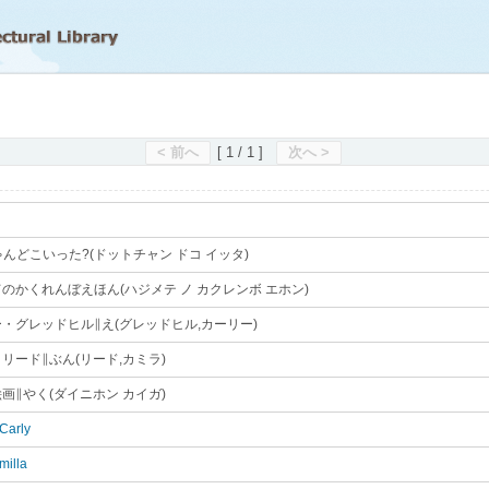
滋賀県立図書館
< 前へ
[ 1 / 1 ]
次へ >
ゃんどこいった?(ドットチャン ドコ イッタ)
｡
のかくれんぼえほん(ハジメテ ノ カクレンボ エホン)
｡
・グレッドヒル∥え(グレッドヒル,カーリー)
｡
リード∥ぶん(リード,カミラ)
｡
画∥やく(ダイニホン カイガ)
｡
,Carly
｡
milla
｡