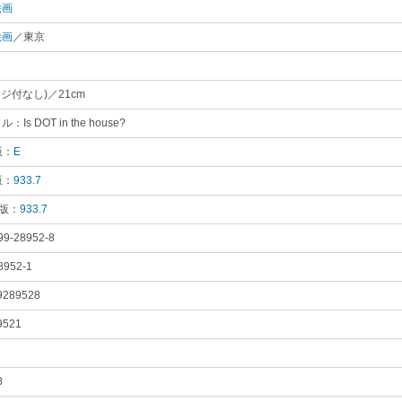
絵画
｡
絵画
／東京
｡
ージ付なし)／21cm
｡
Is DOT in the house?
｡
版：
E
｡
版：
933.7
｡
 版：
933.7
｡
99-28952-8
｡
8952-1
｡
9289528
｡
9521
｡
8
｡