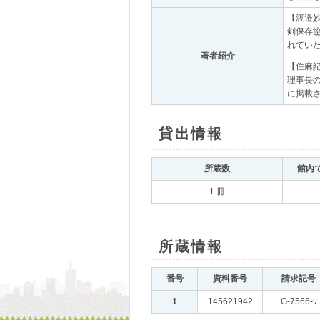
【渡邉妙
剣保存協
れていた
著者紹介
｡
【住麻紀
理事長
に掲載さ
貸出情報
｡
所蔵数
｡
館内
1 冊
所蔵情報
｡
番号
｡
資料番号
｡
請求記号
｡
1
｡
145621942
｡
G-7566-ﾜ