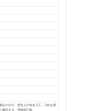
鑑定の仕方、歴史上の有名刀工、刀剣を愛
く解説する。増補改訂版。
｡