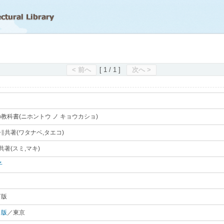
滋賀県立図書館
< 前へ
[ 1 / 1 ]
次へ >
教科書(ニホントウ ノ キョウカショ)
｡
∥共著(ワタナベ,タエコ)
｡
共著(スミ,マキ)
｡
子
｡
訂版
｡
出版
／東京
｡