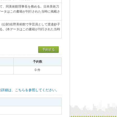
経て、同美術館理事長を務める。日本美術刀
本データはこの書籍が刊行された当時に掲載さ
、(公財)佐野美術館で学芸員として渡邉妙子
る。(本データはこの書籍が刊行された当時
予約する
｡
予約数
｡
0 件
の詳細は、こちらを参照してください。