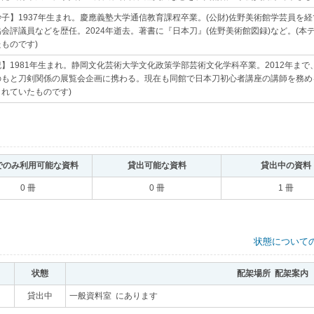
子】1937年生まれ。慶應義塾大学通信教育課程卒業。(公財)佐野美術館学芸員を
会評議員などを歴任。2024年逝去。著書に『日本刀』(佐野美術館図録)など。(
ものです)
｡
】1981年生まれ。静岡文化芸術大学文化政策学部芸術文化学科卒業。2012年まで
のもと刀剣関係の展覧会企画に携わる。現在も同館で日本刀初心者講座の講師を務め
れていたものです)
｡
でのみ利用可能な資料
｡
貸出可能な資料
｡
貸出中の資料
0 冊
0 冊
1 冊
状態について
状態
｡
配架場所 配架案内
｡
｡
貸出中
｡
一般資料室 にあります
｡