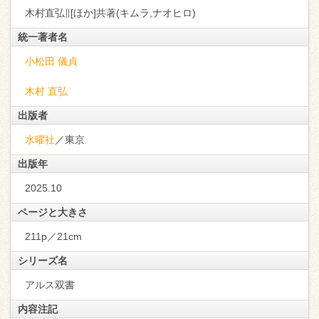
木村直弘∥[ほか]共著(キムラ,ナオヒロ)
統一著者名
小松田 儀貞
木村 直弘
出版者
水曜社
／東京
出版年
2025.10
ページと大きさ
211p／21cm
シリーズ名
アルス双書
内容注記