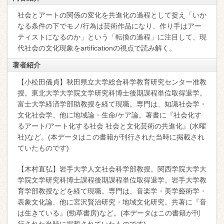
社会とアートの関係の変化を共進化の過程として捉え「いか
なる条件の下でモノ/行為は芸術作品になり、作り手はアー
ティストになるのか」という「転換の過程」に注目して、現
代社会の文化現象をartificationの視点で読み解く。
著者紹介
【小松田儀貞】秋田県立大学総合科学教育研究センター准教
授。東北大学大学院文学研究科博士後期課程単位取得退学。
富士大学経済学部助教授を経て現職。専門は、知識社会学・
文化社会学、他に地域論・生命/ケア論。著書に『社会化す
るアート/アート化する社会 社会と文化芸術の共進化』(水曜
社)など。(本データはこの書籍が刊行された当時に掲載され
ていたものです)
【木村直弘】岩手大学人文社会科学部教授。関西学院大学大
学院文学研究科博士課程後期課程単位取得退学。岩手大学教
育学部教授などを経て現職。専門は、音楽学・美学藝術学・
表象文化論、他に宮沢賢治研究・地域文化研究。共著に『音
は生きている』(勁草書房)など。(本データはこの書籍が刊