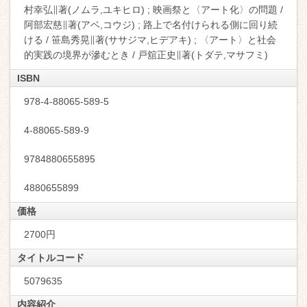
村幸弘∥著(ノムラ,ユキヒロ) ; 映画祭と〈アート化〉の問題 /
阿部宏慈∥著(アベ,コウジ) ; 路上で名付けられる側に回り続
ける / 笹島秀晃∥著(ササジマ,ヒデアキ) ; 〈アート〉と社会
的実践の境界が滲むとき / 戸舘正史∥著(トダテ,マサフミ)
ISBN
978-4-88065-589-5
4-88065-589-9
9784880655895
4880655899
価格
2700円
タイトルコード
5079635
内容紹介