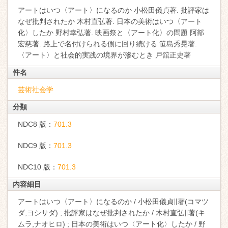
アートはいつ〈アート〉になるのか 小松田儀貞著. 批評家は
なぜ批判されたか 木村直弘著. 日本の美術はいつ〈アート
化〉したか 野村幸弘著. 映画祭と〈アート化〉の問題 阿部
宏慈著. 路上で名付けられる側に回り続ける 笹島秀晃著.
〈アート〉と社会的実践の境界が滲むとき 戸舘正史著
件名
芸術社会学
分類
NDC8 版：
701.3
NDC9 版：
701.3
NDC10 版：
701.3
内容細目
アートはいつ〈アート〉になるのか / 小松田儀貞∥著(コマツ
ダ,ヨシサダ) ; 批評家はなぜ批判されたか / 木村直弘∥著(キ
ムラ,ナオヒロ) ; 日本の美術はいつ〈アート化〉したか / 野