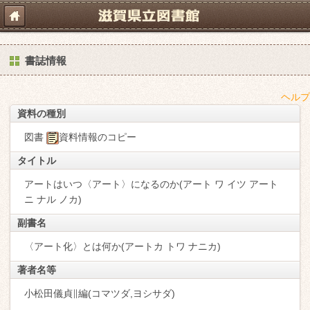
書誌情報
ヘルプ
資料の種別
図書
資料情報のコピー
タイトル
アートはいつ〈アート〉になるのか(アート ワ イツ アート
ニ ナル ノカ)
副書名
〈アート化〉とは何か(アートカ トワ ナニカ)
著者名等
小松田儀貞∥編(コマツダ,ヨシサダ)