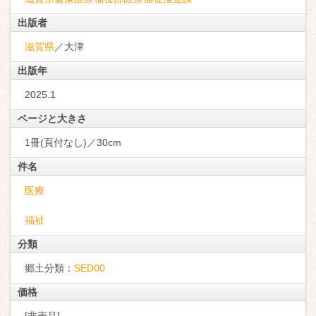
出版者
滋賀県
／大津
出版年
2025.1
ページと大きさ
1冊(頁付なし)／30cm
件名
医療
福祉
分類
郷土分類：
SED00
価格