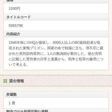
価格
1200円
タイトルコード
5065798
内容紹介
1945年秋にGHQが接収し、4000人以上のBC級戦犯者が収
容された巣鴨プリズン。国家の命で戦場に立ち、理不尽に裁
かれた死刑囚拘置所に、1人の教誨師が着任した。彼が克明
に記載した受刑者の日常と遺書から、戦争と犯罪の倫理につ
いて考える。
貸出情報
所蔵数
1 冊
館内でのみ利用可能な資料