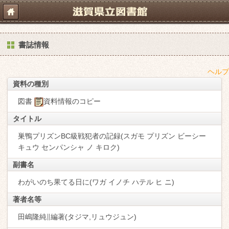
書誌情報
ヘルプ
資料の種別
図書
資料情報のコピー
タイトル
巣鴨プリズンBC級戦犯者の記録(スガモ プリズン ビーシー
キュウ センパンシャ ノ キロク)
副書名
わがいのち果てる日に(ワガ イノチ ハテル ヒ ニ)
著者名等
田嶋隆純∥編著(タジマ,リュウジュン)