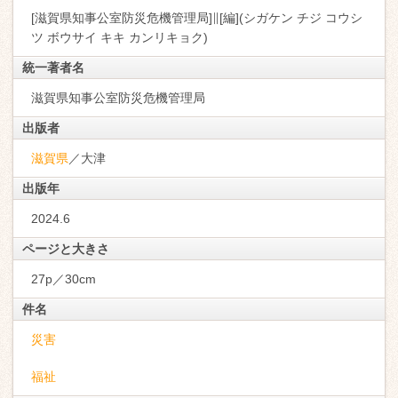
[滋賀県知事公室防災危機管理局]∥[編](シガケン チジ コウシ
ツ ボウサイ キキ カンリキョク)
統一著者名
滋賀県知事公室防災危機管理局
出版者
滋賀県
／大津
出版年
2024.6
ページと大きさ
27p／30cm
件名
災害
福祉