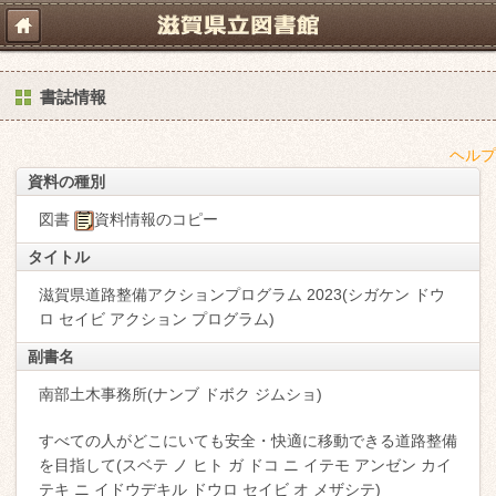
書誌情報
ヘルプ
資料の種別
図書
資料情報のコピー
タイトル
滋賀県道路整備アクションプログラム 2023(シガケン ドウ
ロ セイビ アクション プログラム)
副書名
南部土木事務所(ナンブ ドボク ジムショ)
すべての人がどこにいても安全・快適に移動できる道路整備
を目指して(スベテ ノ ヒト ガ ドコ ニ イテモ アンゼン カイ
テキ ニ イドウデキル ドウロ セイビ オ メザシテ)