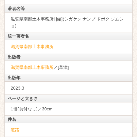
著者名等
滋賀県南部土木事務所∥[編](シガケン ナンブ ドボク ジムシ
ョ)
統一著者名
滋賀県南部土木事務所
出版者
滋賀県南部土木事務所
／[草津]
出版年
2023.3
ページと大きさ
1冊(頁付なし)／30cm
件名
道路