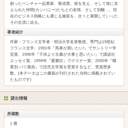
創ったベンチャー起業家、菊池寛。彼を支え、そして彼に支
えられた仲間(カンパニー)たちとの友情、そして別離…。現
在のビジネス戦略にも通じる施策を、次々と展開していった
その生涯に迫る。
著者紹介
作家・フランス文学者・明治大学名誉教授。専門は19世紀
フランス文学。1991年『馬車が買いたい!』でサントリー学
芸賞、1996年『子供より古書が大事と思いたい』で講談社
エッセイ賞、1999年『愛書狂』でゲスナー賞、2000年『職
業別 パリ風俗』で読売文学賞を受賞するなど、受賞歴多
数。(本データはこの書籍が刊行された当時に掲載されてい
たものです)
貸出情報
所蔵数
1 冊