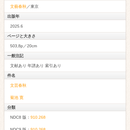
文藝春秋
／東京
出版年
2025.6
ページと大きさ
503,8p／20cm
一般注記
文献あり 年譜あり 索引あり
件名
文芸春秋
菊池 寛
分類
NDC8 版：
910.268
NDC9 版：
910.268