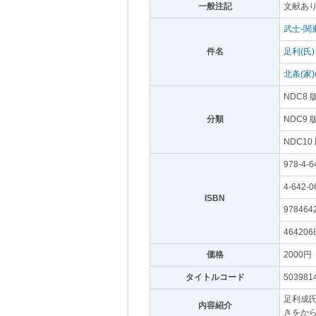
一般注記
｡
文献あり
武士-関
件名
｡
足利(氏)
北条(家)
NDC8 
分類
｡
NDC9 
NDC10
978-4-6
4-642-0
ISBN
｡
978464
464206
価格
｡
2000円
｡
タイトルコード
｡
503981
足利成
内容紹介
｡
きをか