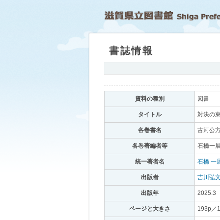
書誌情報
｡
資料の種別
｡
図書
｡
タイトル
｡
対決の東
各巻書名
｡
古河公
各巻著編者等
｡
石橋一展
統一著者名
｡
石橋 一
出版者
｡
吉川弘
出版年
｡
2025.3
｡
ページと大きさ
｡
193p／