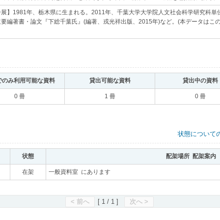
展】1981年、栃木県に生まれる。2011年、千葉大学大学院人文社会科学研究科
要編著書・論文『下総千葉氏』(編著、戎光祥出版、2015年)など。(本データは
でのみ利用可能な資料
｡
貸出可能な資料
｡
貸出中の資料
0 冊
1 冊
0 冊
状態について
状態
｡
配架場所 配架案内
｡
｡
在架
｡
一般資料室 にあります
｡
< 前へ
[ 1 / 1 ]
次へ >