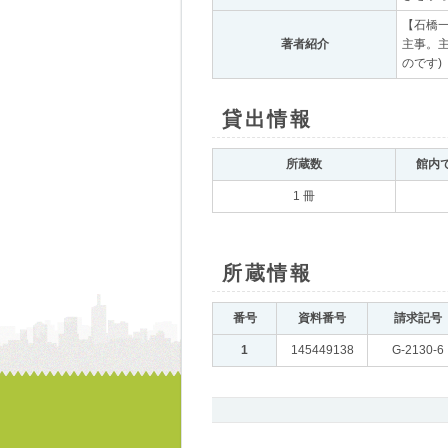
【石橋一
著者紹介
｡
主事。主
のです)
｡
貸出情報
｡
所蔵数
｡
館内
1 冊
所蔵情報
｡
番号
｡
資料番号
｡
請求記号
｡
1
｡
145449138
｡
G-2130-6