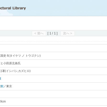
滋賀県立図書館
< 前へ
[ 1 / 1 ]
次へ >
国史 6(タイケツ ノ トウゴクシ)
｡
方と小田原北条氏
｡
∥著(イシバシ,カズヒロ)
｡
展
｡
文館
／東京
｡
19cm
｡