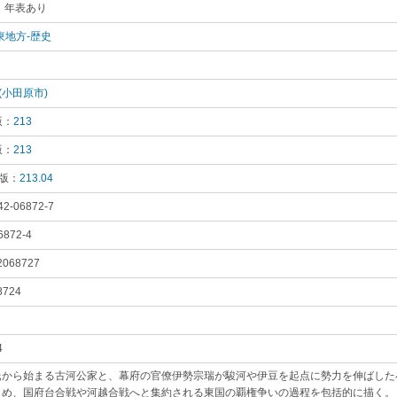
 年表あり
｡
東地方-歴史
｡
｡
(小田原市)
｡
版：
213
｡
版：
213
｡
 版：
213.04
｡
42-06872-7
｡
6872-4
｡
2068727
｡
8724
｡
4
｡
氏から始まる古河公家と、幕府の官僚伊勢宗瑞が駿河や伊豆を起点に勢力を伸ばした
らめ、国府台合戦や河越合戦へと集約される東国の覇権争いの過程を包括的に描く。