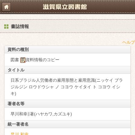
書誌情報
ヘルプ
資料の種別
図書
資料情報のコピー
タイトル
日系ブラジル人労働者の雇用形態と雇用意識(ニッケイ ブラ
ジルジン ロウドウシャ ノ コヨウ ケイタイ ト コヨウ イシ
キ)
著者名等
早川和幸∥著(ハヤカワ,カズユキ)
統一著者名
早川 和幸