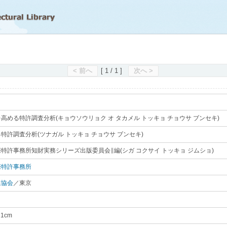
滋賀県立図書館
< 前へ
[ 1 / 1 ]
次へ >
高める特許調査分析(キョウソウリョク オ タカメル トッキョ チョウサ ブンセキ)
｡
特許調査分析(ツナガル トッキョ チョウサ ブンセキ)
｡
特許事務所知財実務シリーズ出版委員会∥編(シガ コクサイ トッキョ ジムショ)
｡
際特許事務所
｡
進協会
／東京
｡
｡
21cm
｡