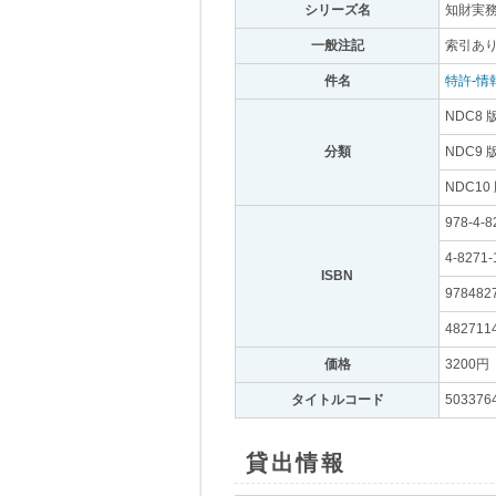
シリーズ名
｡
知財実務
一般注記
｡
索引あ
件名
｡
特許-情
NDC8 
分類
｡
NDC9 
NDC10
978-4-8
4-8271-
ISBN
｡
978482
482711
価格
｡
3200円
｡
タイトルコード
｡
503376
貸出情報
｡