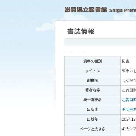
書誌情報
｡
資料の種別
｡
図書
｡
タイトル
｡
競争力を
副書名
｡
つながる
著者名等
｡
志賀国際
統一著者名
｡
志賀国
出版者
｡
発明推
出版年
｡
2024.12
ページと大きさ
｡
415p／