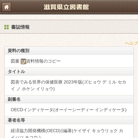
書誌情報
ヘルプ
資料の種別
図書
資料情報のコピー
タイトル
図表でみる世界の保健医療 2023年版(ズヒョウ デ ミル セカ
イ ノ ホケン イリョウ)
副書名
OECDインディケータ(オーイーシーディー インディケータ)
著者名等
経済協力開発機構(OECD)∥編著(ケイザイ キョウリョク カ
イハツ キコウ )