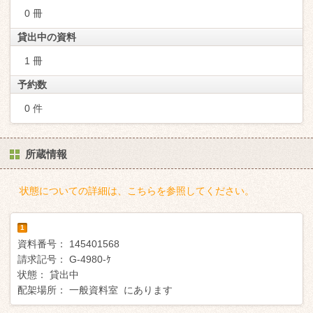
0 冊
貸出中の資料
1 冊
予約数
0 件
所蔵情報
状態についての詳細は、こちらを参照してください。
1
資料番号：
145401568
請求記号：
G-4980-ｹ
状態：
貸出中
配架場所：
一般資料室 にあります