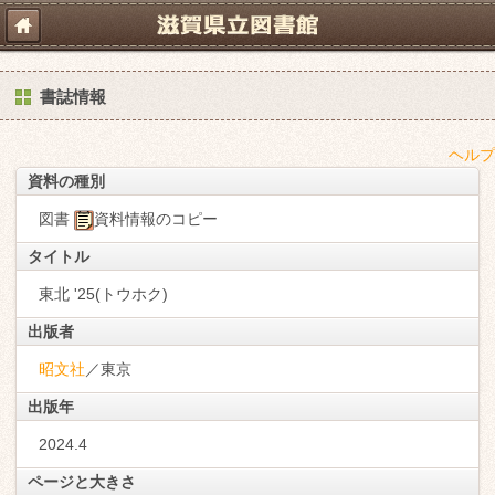
書誌情報
ヘルプ
資料の種別
図書
資料情報のコピー
タイトル
東北 '25(トウホク)
出版者
昭文社
／東京
出版年
2024.4
ページと大きさ