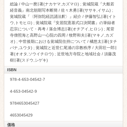
総論 / 中山一麿∥著(ナカヤマ,カズマロ) ; 覚城院蔵『大般若
経音義』南北朝期写本断簡 / 佐々木勇∥著(ササキ,イサム) ;
覚城院蔵『〈阿弥陀経読誦法釈〉』紹介 / 伊藤智弘∥著(イト
ウ,トモヒロ) ; 覚城院蔵『安居院憲基式口決聞書』の筆録者
忍宗について・再考 / 落合博志∥著(オチアイ,ヒロシ) ; 尾背
寺僧照海と高野山一心院の四周 / 牧野和夫∥著(マキノ,カズ
オ) ; 中世後期における覚城院住持について / 橘悠太∥著(タチ
バナ,ユウタ) ; 覚城院と近世仁尾浦の宗教秩序 / 大田壮一郎∥
著(オオタ,ソウイチロウ) ; 近世地方寺院と地域社会 / 須藤茂
樹∥著(スドウ,シゲキ)
ISBN
978-4-653-04542-7
4-653-04542-9
9784653045427
4653045429
価格