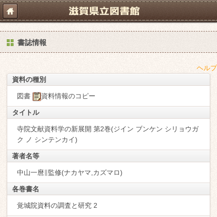
書誌情報
ヘルプ
資料の種別
図書
資料情報のコピー
タイトル
寺院文献資料学の新展開 第2巻(ジイン ブンケン シリョウガ
ク ノ シンテンカイ)
著者名等
中山一麿∥監修(ナカヤマ,カズマロ)
各巻書名
覚城院資料の調査と研究 2