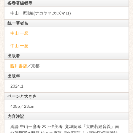
各巻著編者等
中山一麿∥編(ナカヤマ,カズマロ)
統一著者名
中山 一麿
中山 一麿
出版者
臨川書店
／京都
出版年
2024.1
ページと大きさ
405p／23cm
内容注記
総論 中山一麿著 木下佳美著. 覚城院蔵『大般若経音義』南