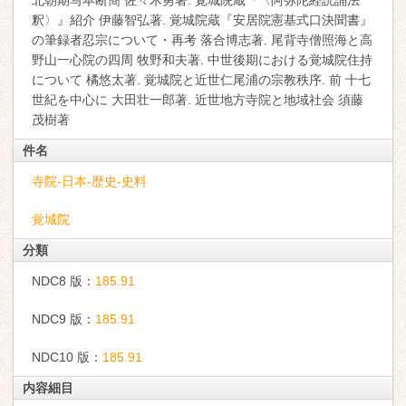
北朝期写本断簡 佐々木勇著. 覚城院蔵『〈阿弥陀経読誦法
釈〉』紹介 伊藤智弘著. 覚城院蔵『安居院憲基式口決聞書』
の筆録者忍宗について・再考 落合博志著. 尾背寺僧照海と高
野山一心院の四周 牧野和夫著. 中世後期における覚城院住持
について 橘悠太著. 覚城院と近世仁尾浦の宗教秩序. 前 十七
世紀を中心に 大田壮一郎著. 近世地方寺院と地域社会 須藤
茂樹著
件名
寺院-日本-歴史-史料
覚城院
分類
NDC8 版：
185.91
NDC9 版：
185.91
NDC10 版：
185.91
内容細目