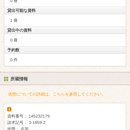
0 冊
貸出可能な資料
1 冊
貸出中の資料
0 冊
予約数
0 件
所蔵情報
状態についての詳細は、こちらを参照してください。
1
資料番号：
145232179
請求記号：
3-1859-2
状態：
在架