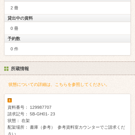
2 冊
貸出中の資料
0 冊
予約数
0 件
所蔵情報
状態についての詳細は、こちらを参照してください。
1
資料番号：
129987707
請求記号：
5B-GH01- 23
状態：
在架
配架場所：
書庫（参考） 参考資料室カウンターでご請求くだ
さい