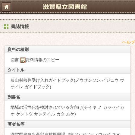
書誌情報
ヘルプ
資料の種別
図書
資料情報のコピー
タイトル
農山村移住受け入れガイドブック(ノウサンソン イジュウ ウ
ケイレ ガイドブック)
副書名
地域の活性化を検討されている方向け(チイキ ノ カッセイカ
オ ケントウ サレテイル カタ ムケ)
著者名等
滋賀県農政水産部農村振興課∥[編](シガケン ノウセイ スイ