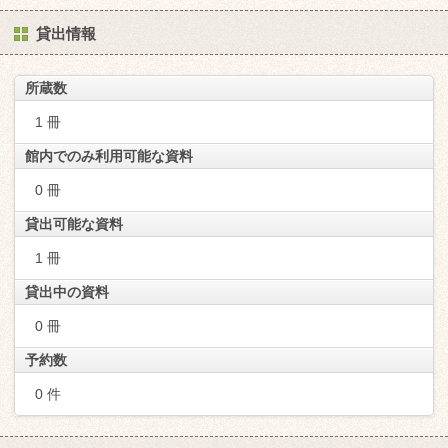
貸出情報
所蔵数
1 冊
館内でのみ利用可能な資料
0 冊
貸出可能な資料
1 冊
貸出中の資料
0 冊
予約数
0 件