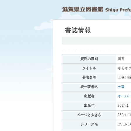
書誌情報
｡
資料の種別
｡
図書
｡
タイトル
｡
キモオタ
著者名等
｡
土竜∥著
統一著者名
｡
土竜
｡
出版者
｡
オーバ
出版年
｡
2024.1
｡
ページと大きさ
｡
253p／
シリーズ名
｡
OVERL