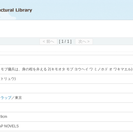
滋賀県立図書館
< 前へ
[ 1 / 1 ]
次へ >
モブ傭兵は、身の程を弁える 2(キモオタ モブ ヨウヘイ ワ ミノホド オ ワキマエル)
(トリュウ)
｡
ーラップ
／東京
｡
19cm
｡
AP NOVELS
｡