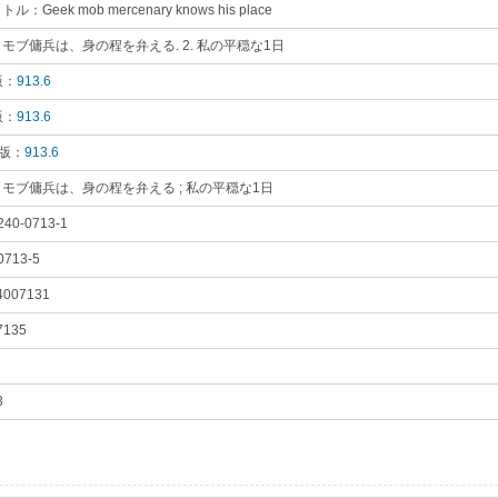
：Geek mob mercenary knows his place
｡
モブ傭兵は、身の程を弁える. 2. 私の平穏な1日
｡
版：
913.6
｡
版：
913.6
｡
 版：
913.6
｡
モブ傭兵は、身の程を弁える ; 私の平穏な1日
｡
240-0713-1
｡
0713-5
｡
4007131
｡
7135
｡
3
｡