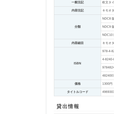
一般注記
｡
欧文タイトル
内容注記
｡
キモオタ
NDC8 
分類
｡
NDC9 
NDC10
内容細目
｡
キモオタ
978-4-8
4-8240-
ISBN
｡
978482
482400
価格
｡
1300円
｡
タイトルコード
｡
496930
貸出情報
｡