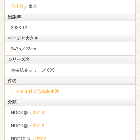
信山社
／東京
出版年
2023.12
ページと大きさ
347p／22cm
シリーズ名
重要法令シリーズ 099
件名
デジタル社会形成基本法
分類
NDC8 版：
007.3
NDC9 版：
007.3
NDC10 版：
007.3