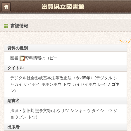
書誌情報
ヘルプ
資料の種別
図書
資料情報のコピー
タイトル
デジタル社会形成基本法等改正法〈令和5年〉(デジタル シ
ャカイ ケイセイ キホンホウ トウ カイセイホウ レイワ ゴネ
ン)
副書名
法律・新旧対照条文等(ホウリツ シンキュウ タイショウ ジ
ョウブン トウ)
出版者