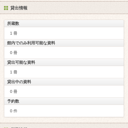
貸出情報
所蔵数
1 冊
館内でのみ利用可能な資料
0 冊
貸出可能な資料
1 冊
貸出中の資料
0 冊
予約数
0 件