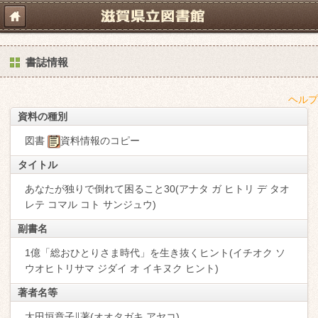
書誌情報
ヘルプ
資料の種別
図書
資料情報のコピー
タイトル
あなたが独りで倒れて困ること30(アナタ ガ ヒトリ デ タオ
レテ コマル コト サンジュウ)
副書名
1億「総おひとりさま時代」を生き抜くヒント(イチオク ソ
ウオヒトリサマ ジダイ オ イキヌク ヒント)
著者名等
太田垣章子∥著(オオタガキ,アヤコ)