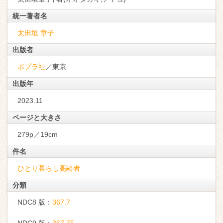
統一著者名
太田垣 章子
出版者
ポプラ社
／東京
出版年
2023.11
ページと大きさ
279p／19cm
件名
ひとり暮らし高齢者
分類
NDC8 版：
367.7