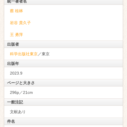
統一著者名
蔡 桂林
岩谷 貴久子
王 勇萍
出版者
科学出版社東京
／東京
出版年
2023.9
ページと大きさ
296p／21cm
一般注記
文献あり
件名