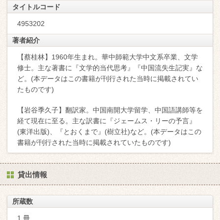
タイトルコード
4953202
著者紹介
【蔡桂林】1960年生まれ。華中師範大学中文系卒業、文学
修士。主な著書に『文学的当代思考』『中国流失生記実』な
ど。(本データはこの書籍が刊行された当時に掲載されてい
たものです)
【岩谷季久子】翻訳家。中国南開大学留学、中国語講師等を
経て現在に至る。主な訳書に『ジェームス・リーの予言』
(東洋出版)、『とおくまで』(樹立社)など。(本データはこの
書籍が刊行された当時に掲載されていたものです)
貸出情報
所蔵数
1 冊