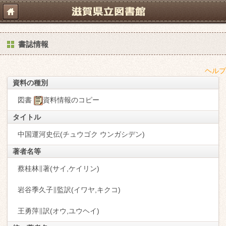
書誌情報
ヘルプ
資料の種別
図書
資料情報のコピー
タイトル
中国運河史伝(チュウゴク ウンガシデン)
著者名等
蔡桂林∥著(サイ,ケイリン)
岩谷季久子∥監訳(イワヤ,キクコ)
王勇萍∥訳(オウ,ユウヘイ)