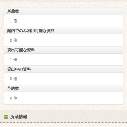
所蔵数
1 冊
館内でのみ利用可能な資料
0 冊
貸出可能な資料
1 冊
貸出中の資料
0 冊
予約数
0 件
所蔵情報