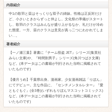
内容紹介
中1の歌羽と栞はそっくりな双子の姉妹。性格は正反対だけ
ど、小さいときからずっと仲よし。文化祭の準備がスタート
し、歌羽のクラスはみんなが盛り上がるなか、礼だけが冷め
た態度。一方、栞のクラスは意見が真っ二つにわかれてしま
い…。
著者紹介
【一ノ瀬三葉】著書に『チーム怪盗 JET』シリーズ(集英社
みらい文庫)や、『時間割男子』シリーズ(角川つばさ文庫)
など。(本データはこの書籍が刊行された当時に掲載されて
いたものです)
【優月うめ】千葉県出身。漫画家。少女漫画雑誌「りぼん」
にてデビュー。主な作品に、『センチメンタルレター』『愛
ともぐもぐ』(全3巻)(いずれもりぼんマスコットコミックス)
など。(本データはこの書籍が刊行された当時に掲載されて
いたものです)