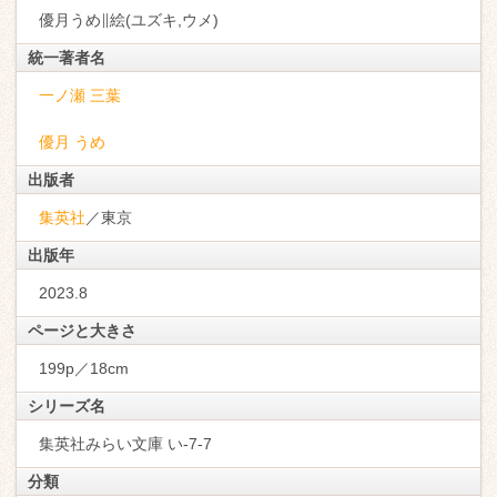
優月うめ∥絵(ユズキ,ウメ)
統一著者名
一ノ瀬 三葉
優月 うめ
出版者
集英社
／東京
出版年
2023.8
ページと大きさ
199p／18cm
シリーズ名
集英社みらい文庫 い-7-7
分類