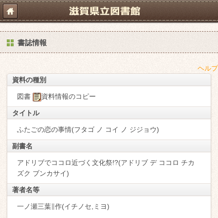
書誌情報
ヘルプ
資料の種別
図書
資料情報のコピー
タイトル
ふたごの恋の事情(フタゴ ノ コイ ノ ジジョウ)
副書名
アドリブでココロ近づく文化祭!?(アドリブ デ ココロ チカ
ズク ブンカサイ)
著者名等
一ノ瀬三葉∥作(イチノセ,ミヨ)