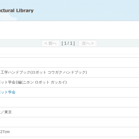
滋賀県立図書館
< 前へ
[ 1 / 1 ]
次へ >
工学ハンドブック(ロボット コウガク ハンドブック)
｡
ット学会∥編(ニホン ロボット ガッカイ)
｡
ボット学会
｡
社
／東京
｡
／27cm
｡