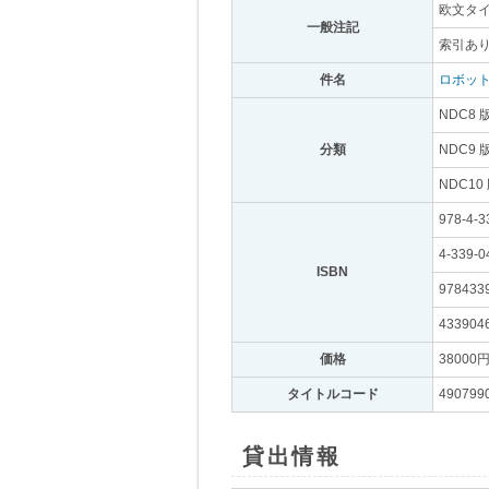
欧文タイト
一般注記
｡
索引あ
件名
｡
ロボット
NDC8 
分類
｡
NDC9 
NDC10
978-4-3
4-339-0
ISBN
｡
978433
433904
価格
｡
38000
タイトルコード
｡
490799
貸出情報
｡