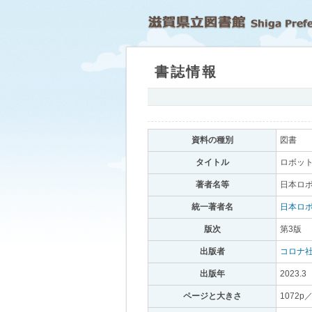
書誌情報
｡
資料の種別
｡
図書
｡
タイトル
｡
ロボット
著者名等
｡
日本ロボ
統一著者名
｡
日本ロ
版次
｡
第3版
｡
出版者
｡
コロナ
出版年
｡
2023.3
｡
ページと大きさ
｡
1072p