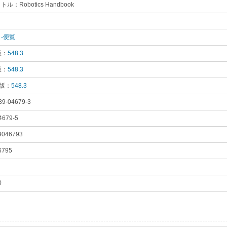
ル：Robotics Handbook
｡
り
｡
-便覧
｡
版：
548.3
｡
版：
548.3
｡
 版：
548.3
｡
39-04679-3
｡
4679-5
｡
9046793
｡
6795
｡
円
｡
0
｡