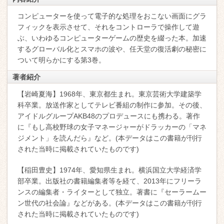
コンピューターを使って電子的な処理をおこない画面にグラ
フィックを表示させて、それをコントローラで操作して遊
ぶ、いわゆるコンピューターゲームの歴史を綴った本。加速
するグローバル化とスマホの波や、任天堂の復活劇の秘密に
ついて明らかにする第3巻。
著者紹介
【岩崎夏海】1968年、東京都生まれ。東京芸術大学建築学
科卒業。放送作家としてテレビ番組の制作に参加。その後、
アイドルグループAKB48のプロデュースにも携わる。著作
に『もし高校野球の女子マネージャーがドラッカーの「マネ
ジメント」を読んだら』など。(本データはこの書籍が刊行
された当時に掲載されていたものです)
【稲田豊史】1974年、愛知県生まれ。横浜国立大学経済学
部卒業。出版社の書籍編集者等を経て、2013年にフリーラ
ンスの編集者・ライターとして独立。著書に『セーラームー
ン世代の社会論』などがある。(本データはこの書籍が刊行
された当時に掲載されていたものです)