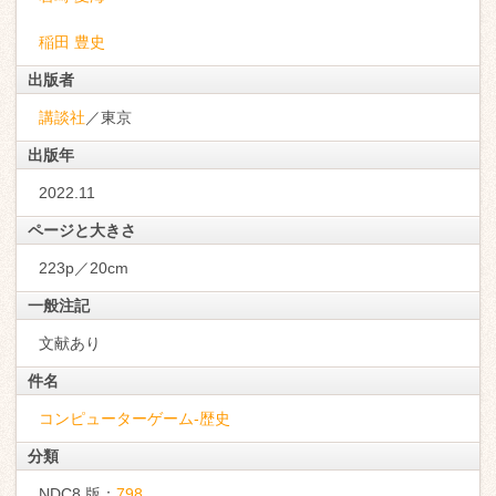
稲田 豊史
出版者
講談社
／東京
出版年
2022.11
ページと大きさ
223p／20cm
一般注記
文献あり
件名
コンピューターゲーム-歴史
分類
NDC8 版：
798