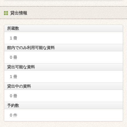
貸出情報
所蔵数
1 冊
館内でのみ利用可能な資料
0 冊
貸出可能な資料
1 冊
貸出中の資料
0 冊
予約数
0 件