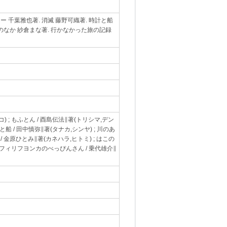
ー 千葉雅也著. 消滅 藤野可織著. 時計と船
このなか 紗倉まな著. 行かなかった旅の記録
) ; もふとん / 酉島伝法∥著(トリシマ,デン
計と船 / 田中慎弥∥著(タナカ,シンヤ) ; 川のあ
 / 金原ひとみ∥著(カネハラ,ヒトミ) ; はこの
 ; フィリフヨンカのべっぴんさん / 乗代雄介∥