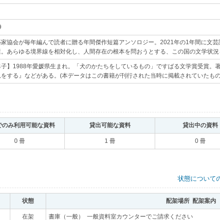
9
｡
家協会が毎年編んで読者に贈る年間傑作短篇アンソロジー。2021年の1年間に文芸
選。あらゆる境界線を相対化し、人間存在の根本を問おうとする、この国の文学状況
隼子】1988年愛媛県生まれ。「犬のかたちをしているもの」ですばる文学賞受賞。
息をする』などがある。(本データはこの書籍が刊行された当時に掲載されていたもの
でのみ利用可能な資料
｡
貸出可能な資料
｡
貸出中の資料
0 冊
1 冊
0 冊
状態について
状態
｡
配架場所 配架案内
｡
｡
在架
｡
書庫（一般） 一般資料室カウンターでご請求ください
｡