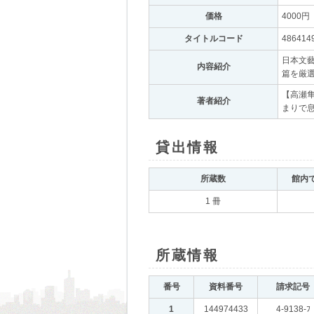
価格
｡
4000円
｡
タイトルコード
｡
486414
日本文藝
内容紹介
｡
篇を厳
【高瀬
著者紹介
｡
まりで
貸出情報
｡
所蔵数
｡
館内
1 冊
所蔵情報
｡
番号
｡
資料番号
｡
請求記号
｡
1
｡
144974433
｡
4-9138-ﾌ