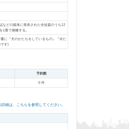
誌などの媒体に発表された全短篇のうち12
を1冊で俯瞰する。
｡
著書に『犬のかたちをしているもの』『水た
です)
｡
｡
予約数
｡
0 件
の詳細は、こちらを参照してください。