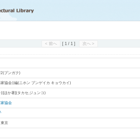
滋賀県立図書館
< 前へ
[ 1 / 1 ]
次へ >
22(ブンガク)
｡
家協会∥編(ニホン ブンゲイカ キョウカイ)
｡
∥[ほか著](タカセ,ジュンコ)
｡
芸家協会
｡
子
｡
／東京
｡