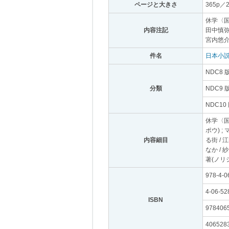
ページと大きさ
｡
365p／
休学〈国
内容注記
｡
田中慎弥
宮内悠介
件名
｡
日本小説
NDC8 
分類
｡
NDC9 
NDC10
休学〈国
ポウ) ;
内容細目
｡
る街 / 
なか /
著(ノリ
978-4-0
4-06-52
ISBN
｡
978406
406528