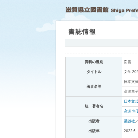
書誌情報
｡
資料の種別
｡
図書
｡
タイトル
｡
文学 20
日本文藝
著者名等
｡
高瀬隼子
日本文
統一著者名
｡
高瀬 隼
出版者
｡
講談社
出版年
｡
2022.6
｡