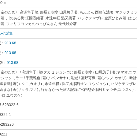
20cm
｡
産のため〉 高瀬隼子著. 部屋と喫水 山尾悠子著. もふとん 酉島伝法著. マジックミラ
著. 川のある街 江國香織著. 永遠年軽 温又柔著. ハジケテマザレ 金原ひとみ著. は
著. フィリフヨンカのべっぴんさん 乗代雄介著
｡
-小説集
｡
版：
913.68
｡
版：
913.68
｡
 版：
913.68
｡
産のため〉 / 高瀬隼子∥著(タカセ,ジュンコ) ; 部屋と喫水 / 山尾悠子∥著(ヤマオ,ユウコ
 マジックミラー / 千葉雅也∥著(チバ,マサヤ) ; 消滅 / 藤野可織∥著(フジノ,カオリ) ; 時
江國香織∥著(エクニ,カオリ) ; 永遠年軽 / 温又柔∥著(オン,ユウジュウ) ; ハジケテマザレ
 紗倉まな∥著(サクラ,マナ) ; 行かなかった旅の記録 / 宮内悠介∥著(ミヤウチ,ユウスケ)
シロ,ユウスケ)
｡
6-528322-6
｡
8322-1
｡
5283226
｡
3221
｡