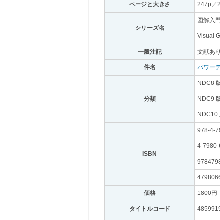
ページと大きさ
｡
247p／
図解入門：
シリーズ名
｡
Visual 
一般注記
｡
文献あり
件名
｡
パワー
NDC8 
分類
｡
NDC9 
NDC10
978-4-7
4-7980-
ISBN
｡
978479
479806
価格
｡
1800円
｡
タイトルコード
｡
485991