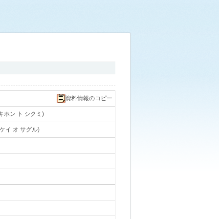
資料情報のコピー
ホン ト シクミ)
｡
ケイ オ サグル)
｡