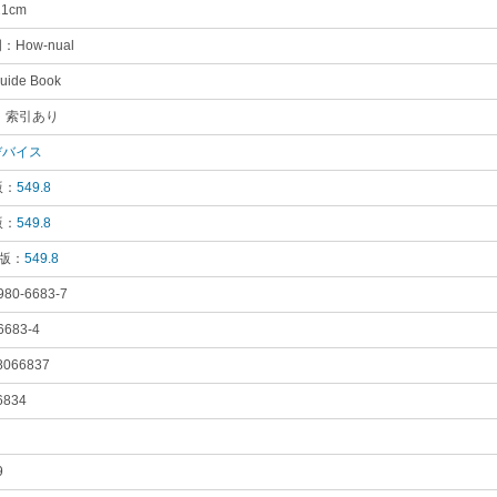
21cm
｡
How-nual
｡
Guide Book
｡
 索引あり
｡
デバイス
｡
版：
549.8
｡
版：
549.8
｡
 版：
549.8
｡
980-6683-7
｡
6683-4
｡
8066837
｡
6834
｡
9
｡