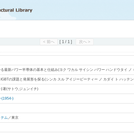
滋賀県立図書館
< 前へ
[ 1 / 1 ]
次へ >
る最新パワー半導体の基本と仕組み(ヨク ワカル サイシン パワー ハンドウタイ ノ キ
IGBTの課題と発展形を探る(シンカ スル アイジービーティー ノ カダイ ト ハッテン
∥著(サトウ,ジュンイチ)
｡
1954-)
｡
ステム
／東京
｡