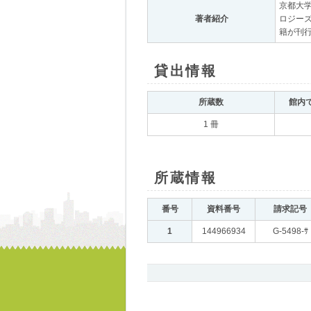
京都大学
著者紹介
｡
ロジー
籍が刊
貸出情報
｡
所蔵数
｡
館内
1 冊
所蔵情報
｡
番号
｡
資料番号
｡
請求記号
｡
1
｡
144966934
｡
G-5498-ｻ
書