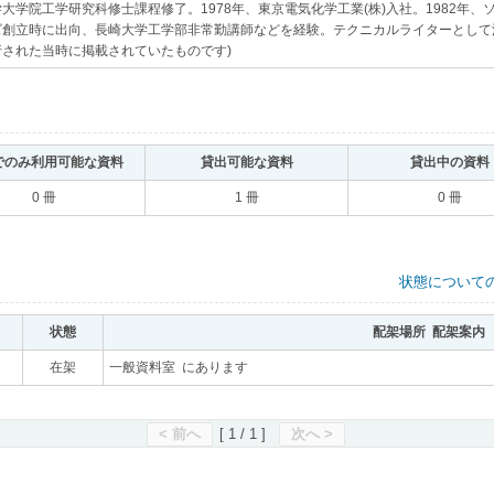
大学院工学研究科修士課程修了。1978年、東京電気化学工業(株)入社。1982年、
ズ創立時に出向、長崎大学工学部非常勤講師などを経験。テクニカルライターとして
行された当時に掲載されていたものです)
｡
でのみ利用可能な資料
｡
貸出可能な資料
｡
貸出中の資料
0 冊
1 冊
0 冊
状態について
状態
｡
配架場所 配架案内
｡
｡
在架
｡
一般資料室 にあります
｡
< 前へ
[ 1 / 1 ]
次へ >