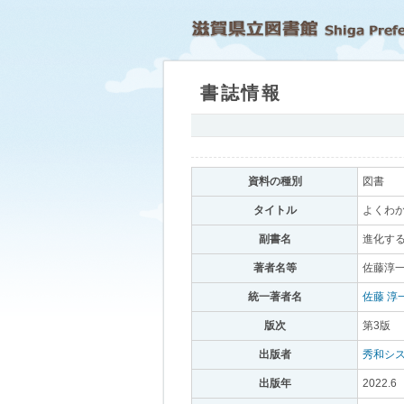
書誌情報
｡
資料の種別
｡
図書
｡
タイトル
｡
よくわか
副書名
｡
進化する
著者名等
｡
佐藤淳一
統一著者名
｡
佐藤 淳一(
版次
｡
第3版
｡
出版者
｡
秀和シ
出版年
｡
2022.6
｡