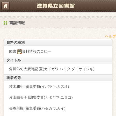
書誌情報
ヘルプ
資料の種別
図書
資料情報のコピー
タイトル
角川俳句大歳時記 夏(カドカワ ハイク ダイサイジキ)
著者名等
茨木和生∥編集委員(イバラキ,カズオ)
片山由美子∥編集委員(カタヤマ,ユミコ)
長谷川櫂∥編集委員(ハセガワ,カイ)