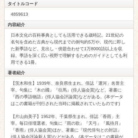
タイトルコード
4859613
内容紹介
日本文化の百科事典としても活用できる歳時記。21世紀の
名句を含めた古典から現代までの例句約5万や、現代に即し
た新季語など、見出し・傍題合わせて1万8000語以上を収
録。季語を深く広い視野で理解するためのガイドとしても利
用できる1冊。
著者紹介
【茨木和生】1939年、奈良県生まれ。俳誌「運河」名誉主
宰。句集に『木の國』『往馬』(俳人協会賞)など。著書に
『西の季語物語』(俳人協会評論賞)などがある。(本データ
はこの書籍が刊行された当時に掲載されていたものです)
【片山由美子】1952年、千葉県生まれ。俳誌「香雨」主
宰。毎日俳壇選者。句集に『雨の歌』『天弓』『風待月』
『香雨』(俳人協会賞)ほか。著書に『現代俳句との対話』
(俳人協会評論新人賞)などがある。(本データはこの書籍が