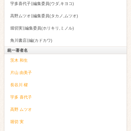
宇多喜代子∥編集委員(ウダ,キヨコ)
高野ムツオ∥編集委員(タカノ,ムツオ)
堀切実∥編集委員(ホリキリ,ミノル)
角川書店∥編(カドカワ)
統一著者名
茨木 和生
片山 由美子
長谷川 櫂
宇多 喜代子
高野 ムツオ
堀切 実