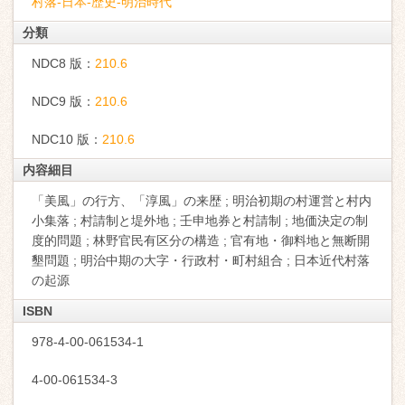
村落-日本-歴史-明治時代
分類
NDC8 版：
210.6
NDC9 版：
210.6
NDC10 版：
210.6
内容細目
「美風」の行方、「淳風」の来歴 ; 明治初期の村運営と村内
小集落 ; 村請制と堤外地 ; 壬申地券と村請制 ; 地価決定の制
度的問題 ; 林野官民有区分の構造 ; 官有地・御料地と無断開
墾問題 ; 明治中期の大字・行政村・町村組合 ; 日本近代村落
の起源
ISBN
978-4-00-061534-1
4-00-061534-3