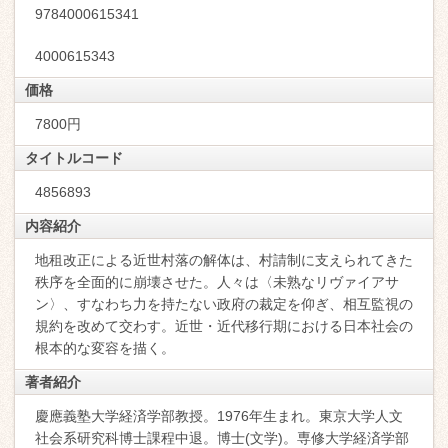
9784000615341
4000615343
価格
7800円
タイトルコード
4856893
内容紹介
地租改正による近世村落の解体は、村請制に支えられてきた
秩序を全面的に崩壊させた。人々は〈未熟なリヴァイアサ
ン〉、すなわち力を持たない政府の裁定を仰ぎ、相互監視の
規約を改めて交わす。近世・近代移行期における日本社会の
根本的な変容を描く。
著者紹介
慶應義塾大学経済学部教授。1976年生まれ。東京大学人文
社会系研究科博士課程中退。博士(文学)。専修大学経済学部