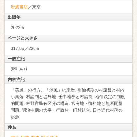
岩波書店
／東京
出版年
2022.5
ページと大きさ
317,8p／22cm
一般注記
索引あり
内容注記
「美風」の行方、「淳風」の来歴. 明治初期の村運営と村内
小集落. 村請制と堤外地. 壬申地券と村請制. 地価決定の制度
的問題. 林野官民有区分の構造. 官有地・御料地と無断開墾
問題. 明治中期の大字・行政村・町村組合. 日本近代村落の
起源
件名