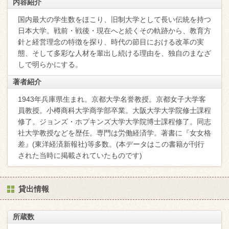
内容紹介
国内最大の学生数をほこり、旧制大学として長い伝統を持つ
日本大学。戦前・戦後・現在へと続くその軌跡から、教育方
針と経営理念の特徴を探り、時代の節目における改革の実
態、そして多彩な人材を輩出し続ける理由を、独自のまなざ
しで明らかにする。
著者紹介
1943年兵庫県生まれ。京都大学名誉教授。京都女子大学客
員教授。小樽商科大学商学部卒業。大阪大学大学院修士課程
修了。ジョンズ・ホプキンズ大学大学院博士課程修了。同志
社大学教授などを歴任。専門は労働経済学。著書に『女女格
差』(東洋経済新報社)等多数。(本データはこの書籍が刊行
された当時に掲載されていたものです)
貸出情報
所蔵数