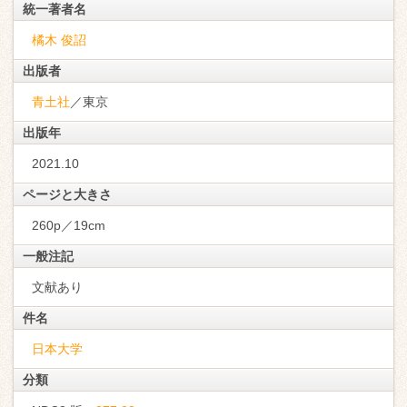
統一著者名
橘木 俊詔
出版者
青土社
／東京
出版年
2021.10
ページと大きさ
260p／19cm
一般注記
文献あり
件名
日本大学
分類