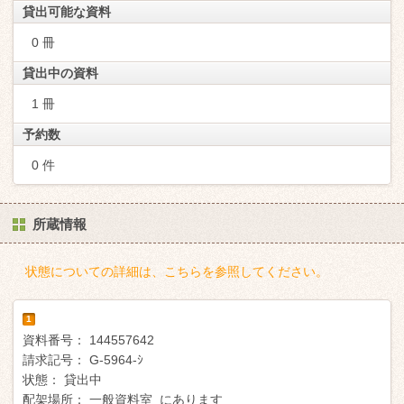
貸出可能な資料
0 冊
貸出中の資料
1 冊
予約数
0 件
所蔵情報
状態についての詳細は、こちらを参照してください。
1
資料番号：
144557642
請求記号：
G-5964-ｼ
状態：
貸出中
配架場所：
一般資料室 にあります