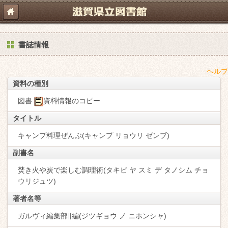
書誌情報
ヘルプ
資料の種別
図書
資料情報のコピー
タイトル
キャンプ料理ぜんぶ(キャンプ リョウリ ゼンブ)
副書名
焚き火や炭で楽しむ調理術(タキビ ヤ スミ デ タノシム チョ
ウリジュツ)
著者名等
ガルヴィ編集部∥編(ジツギョウ ノ ニホンシャ)