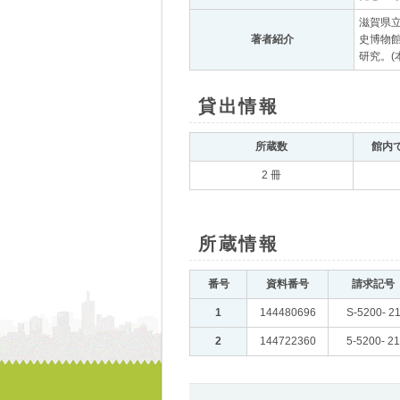
滋賀県立
著者紹介
｡
史博物
研究。
貸出情報
｡
所蔵数
｡
館内
2 冊
所蔵情報
｡
番号
｡
資料番号
｡
請求記号
｡
1
｡
144480696
｡
S-5200- 2
2
｡
144722360
｡
5-5200- 21