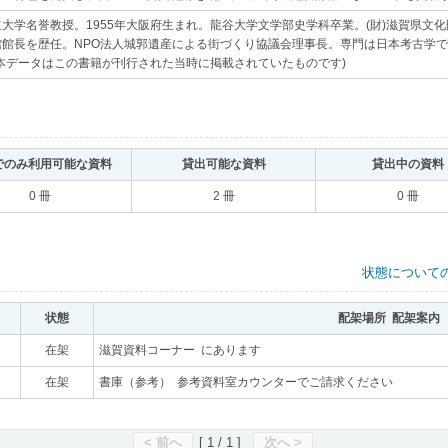
大学名誉教授。1955年大阪府生まれ。龍谷大学文学部史学科卒業。(財)滋賀県文
館館長を歴任。NPO法人城郭遺産による街づくり協議会理事長。専門は日本考古学
(本データはこの書籍が刊行された当時に掲載されていたものです)
｡
でのみ利用可能な資料
｡
貸出可能な資料
｡
貸出中の資料
0 冊
2 冊
0 冊
状態について
状態
｡
配架場所 配架案内
｡
1
｡
在架
｡
滋賀資料コーナー にあります
｡
｡
在架
｡
書庫（参考） 参考資料室カウンターでご請求ください
｡
< 前へ
[ 1 / 1 ]
次へ >