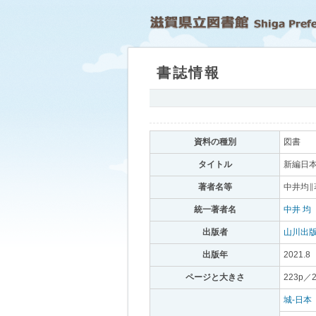
書誌情報
｡
資料の種別
｡
図書
｡
タイトル
｡
新編日本
著者名等
｡
中井均∥
統一著者名
｡
中井 均
｡
出版者
｡
山川出
出版年
｡
2021.8
｡
ページと大きさ
｡
223p／
城-日本
｡