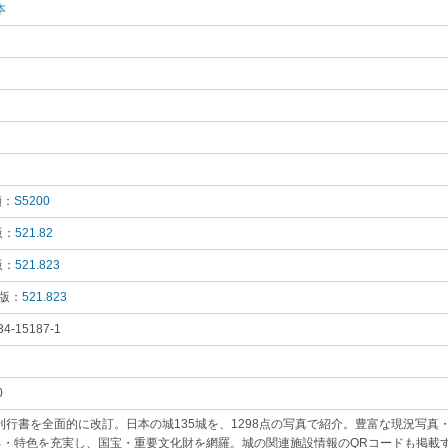
本
｡
類：
S5200
｡
版：
521.82
｡
版：
521.823
｡
 版：
521.823
｡
34-15187-1
｡
0
｡
年刊行書を全面的に改訂。日本の城135城を、1298点の写真で紹介。豊富な現況写
ろ・特色を充実し、国宝・重要文化財を網羅。城の関連施設情報のQRコードも掲載