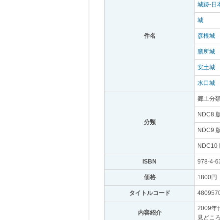
城跡-日
城
｡
件名
｡
彦根城
｡
膳所城
｡
安土城
｡
水口城
｡
郷土分
NDC8 
分類
｡
NDC9 
NDC10
ISBN
｡
978-4-6
価格
｡
1800円
｡
タイトルコード
｡
480957
2009
内容紹介
｡
見どこ