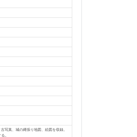
真・古写真、城の縄張り地図、絵図を収録。
する。
｡