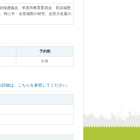
化財保護協会、米原市教育委員会、長浜城歴
で、特に中・近世城郭の研究、近世大名墓の
｡
予約数
｡
0 件
の詳細は、こちらを参照してください。