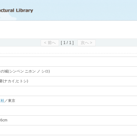
滋賀県立図書館
< 前へ
[ 1 / 1 ]
次へ >
の城(シンペン ニホン ノ シロ)
｡
著(ナカイ,ヒトシ)
｡
版社
／東京
｡
26cm
｡