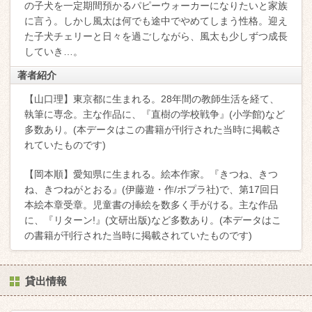
の子犬を一定期間預かるパピーウォーカーになりたいと家族
に言う。しかし風太は何でも途中でやめてしまう性格。迎え
た子犬チェリーと日々を過ごしながら、風太も少しずつ成長
していき…。
著者紹介
【山口理】東京都に生まれる。28年間の教師生活を経て、
執筆に専念。主な作品に、『直樹の学校戦争』(小学館)など
多数あり。(本データはこの書籍が刊行された当時に掲載さ
れていたものです)
【岡本順】愛知県に生まれる。絵本作家。『きつね、きつ
ね、きつねがとおる』(伊藤遊・作/ポプラ社)で、第17回日
本絵本章受章。児童書の挿絵を数多く手がける。主な作品
に、『リターン!』(文研出版)など多数あり。(本データはこ
の書籍が刊行された当時に掲載されていたものです)
貸出情報