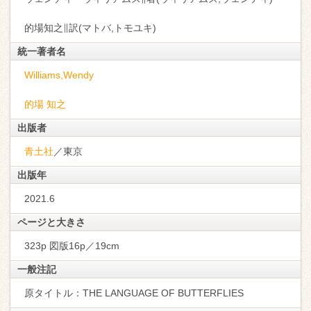
的場知之∥訳(マトバ,トモユキ)
統一著者名
Williams,Wendy
的場 知之
出版者
青土社
／東京
出版年
2021.6
ページと大きさ
323p 図版16p／19cm
一般注記
原タイトル：THE LANGUAGE OF BUTTERFLIES