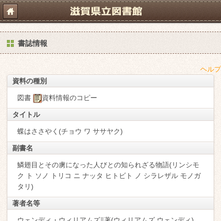
書誌情報
ヘルプ
資料の種別
図書
資料情報のコピー
タイトル
蝶はささやく(チョウ ワ ササヤク)
副書名
鱗翅目とその虜になった人びとの知られざる物語(リンシモ
ク ト ソノ トリコ ニ ナッタ ヒトビト ノ シラレザル モノガ
タリ)
著者名等
ウェンディ・ウィリアムズ∥著(ウィリアムズ,ウェンディ)