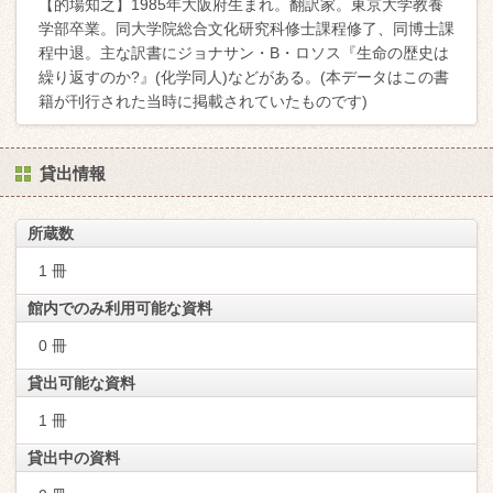
【的場知之】1985年大阪府生まれ。翻訳家。東京大学教養
学部卒業。同大学院総合文化研究科修士課程修了、同博士課
程中退。主な訳書にジョナサン・B・ロソス『生命の歴史は
繰り返すのか?』(化学同人)などがある。(本データはこの書
籍が刊行された当時に掲載されていたものです)
貸出情報
所蔵数
1 冊
館内でのみ利用可能な資料
0 冊
貸出可能な資料
1 冊
貸出中の資料