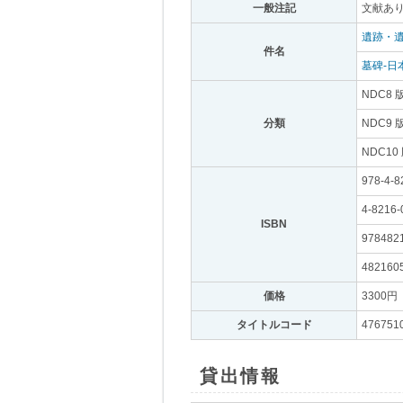
一般注記
｡
文献あり
遺跡・
件名
｡
墓碑-日
NDC8 
分類
｡
NDC9 
NDC10
978-4-8
4-8216-
ISBN
｡
978482
482160
価格
｡
3300円
｡
タイトルコード
｡
476751
貸出情報
｡