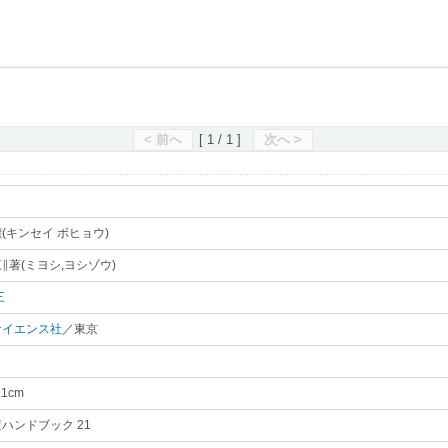
滋賀県立図書館
< 前へ
[ 1 / 1 ]
次へ >
(キンセイ ボヒョウ)
｡
∥著(ミヨシ,ヨシゾウ)
｡
三
｡
サイエンス社
／東京
｡
21cm
｡
ハンドブック 21
｡