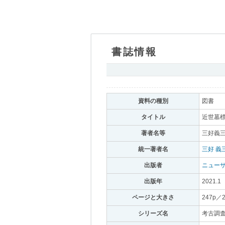
書誌情報
｡
資料の種別
｡
図書
｡
タイトル
｡
近世墓標
著者名等
｡
三好義三
統一著者名
｡
三好 義
出版者
｡
ニュー
出版年
｡
2021.1
｡
ページと大きさ
｡
247p／
シリーズ名
｡
考古調査