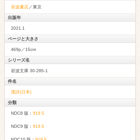
岩波書店
／東京
出版年
2021.1
ページと大きさ
469p／15cm
シリーズ名
岩波文庫 30-285-1
件名
漢詩(日本)
分類
NDC8 版：
919.5
NDC9 版：
919.5
NDC10 版：
919.5