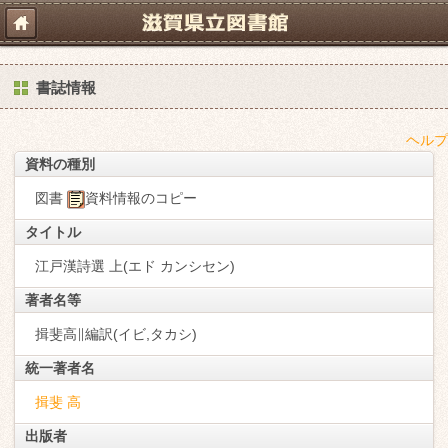
書誌情報
ヘルプ
資料の種別
図書
資料情報のコピー
タイトル
江戸漢詩選 上(エド カンシセン)
著者名等
揖斐高∥編訳(イビ,タカシ)
統一著者名
揖斐 高
出版者