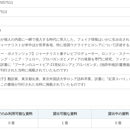
2057511
｡
7513
｡
9
｡
嘘が個人の内面に一瞬で侵入する時代に突入した。フェイク情報はいかに生み出され
ジャーナリストが米中ほか世界各地、特に祖国ウクライナとロシアについて詳述する
ター・ポメランツェフ】ジャーナリスト兼テレビプロデューサー。ロンドン・スクー
ィング・シニア・フェロー。プロパガンダとメディアの発展を専門に研究。フィナン
訳書に『プーチンのユートピア-21世紀ロシアとプロバガンダ』(池田年穂訳/慶應義塾
が刊行された当時に掲載されていたものです)
｡
誠子】翻訳家。東京都出身。東京外国語大学ロシア語科卒業。訳書に『紅茶スパイ』(
はこの書籍が刊行された当時に掲載されていたものです)
｡
でのみ利用可能な資料
｡
貸出可能な資料
｡
貸出中の資料
0 冊
1 冊
0 冊