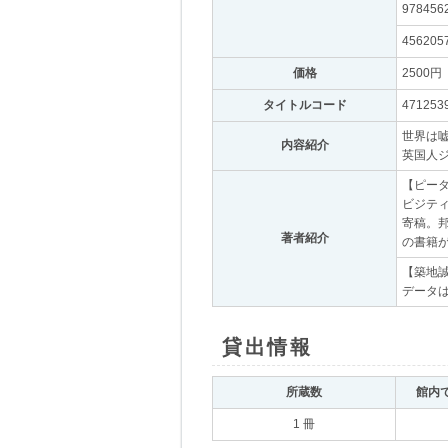
978456
456205
価格
｡
2500円
｡
タイトルコード
｡
471253
世界は
内容紹介
｡
英国人
【ピー
ビジテ
寄稿。邦
著者紹介
｡
の書籍
【築地
データ
貸出情報
｡
所蔵数
｡
館内
1 冊