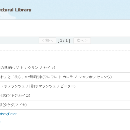
滋賀県立図書館
< 前へ
[ 1 / 1 ]
次へ >
の世紀(ウソ ト カクサン ノ セイキ)
｡
れ」と「彼ら」の情報戦争(ワレワレ ト カレラ ノ ジョウホウ センソウ)
｡
・ポメランツェフ∥著(ポマランツェフ,ピーター)
｡
∥訳(ツキジ,セイコ)
｡
訳(タケダ,マドカ)
｡
tsev,Peter
｡
子
｡