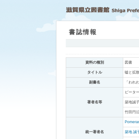
書誌情報
｡
資料の種別
｡
図書
｡
タイトル
｡
嘘と拡散
副書名
｡
「われわ
ピーター
著者名等
｡
築地誠子
竹田円∥
Pomeran
統一著者名
｡
築地 誠