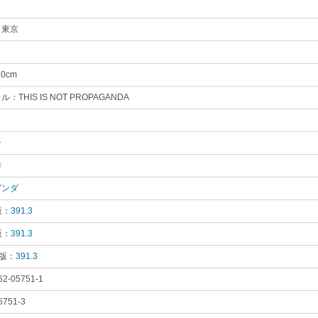
／東京
｡
20cm
｡
：THIS IS NOT PROPAGANDA
｡
り
｡
争
｡
作
｡
ガンダ
｡
版：
391.3
｡
版：
391.3
｡
 版：
391.3
｡
62-05751-1
｡
5751-3
｡