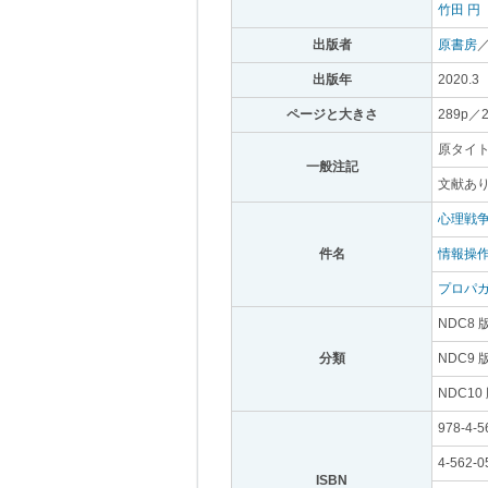
竹田 円
｡
出版者
｡
原書房
出版年
｡
2020.3
｡
ページと大きさ
｡
289p／
原タイトル
一般注記
｡
文献あ
心理戦
件名
｡
情報操
プロパ
NDC8 
分類
｡
NDC9 
NDC10
978-4-5
4-562-0
ISBN
｡