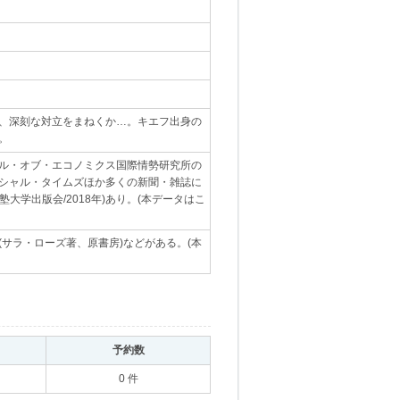
、深刻な対立をまねくか…。キエフ出身の
。
｡
ル・オブ・エコノミクス国際情勢研究所の
シャル・タイムズほか多くの新聞・雑誌に
大学出版会/2018年)あり。(本データはこ
サラ・ローズ著、原書房)などがある。(本
｡
予約数
｡
0 件