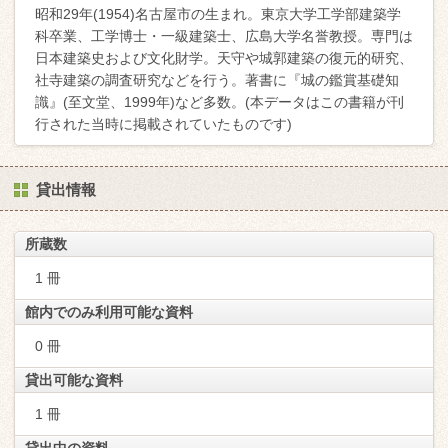
昭和29年(1954)名古屋市の生まれ。東京大学工学部建築学
科卒業、工学博士・一級建築士、広島大学名誉教授。専門は
日本建築史および文化財学。天守や城郭建築の復元的研究、
社寺建築の調査研究などを行う。著書に『城の鑑賞基礎知
識』(至文堂、1999年)など多数。(本データはこの書籍が刊
行された当時に掲載されていたものです)
貸出情報
所蔵数
1 冊
館内でのみ利用可能な資料
0 冊
貸出可能な資料
1 冊