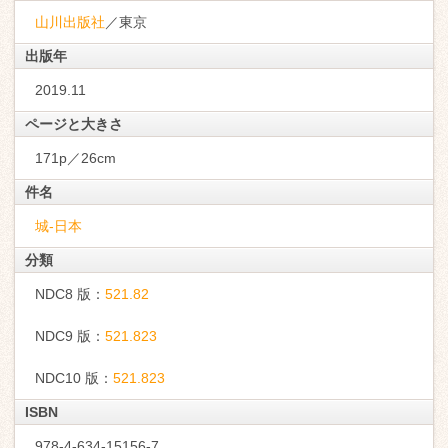
山川出版社
／東京
出版年
2019.11
ページと大きさ
171p／26cm
件名
城-日本
分類
NDC8 版：
521.82
NDC9 版：
521.823
NDC10 版：
521.823
ISBN
978-4-634-15156-7