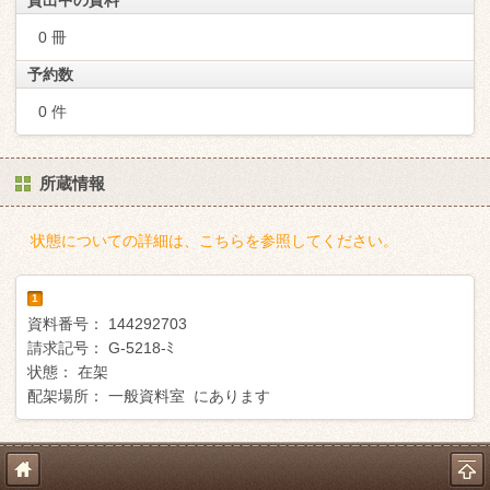
貸出中の資料
0 冊
予約数
0 件
所蔵情報
状態についての詳細は、こちらを参照してください。
1
資料番号：
144292703
請求記号：
G-5218-ﾐ
状態：
在架
配架場所：
一般資料室 にあります