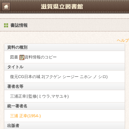
書誌情報
ヘルプ
資料の種別
図書
資料情報のコピー
タイトル
復元CG日本の城 2(フクゲン シージー ニホン ノ シロ)
著者名等
三浦正幸∥監修(ミウラ,マサユキ)
統一著者名
三浦 正幸(1954-)
出版者